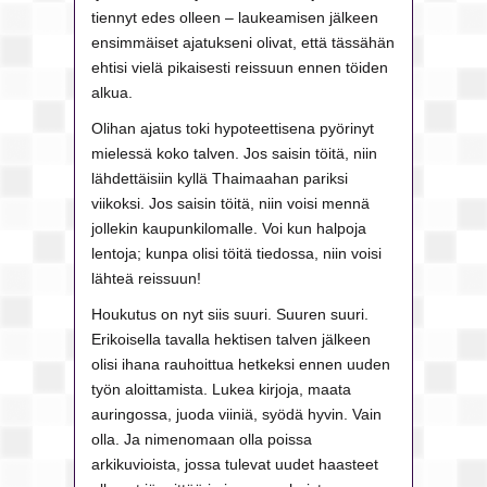
tiennyt edes olleen – laukeamisen jälkeen
ensimmäiset ajatukseni olivat, että tässähän
ehtisi vielä pikaisesti reissuun ennen töiden
alkua.
Olihan ajatus toki hypoteettisena pyörinyt
mielessä koko talven. Jos saisin töitä, niin
lähdettäisiin kyllä Thaimaahan pariksi
viikoksi. Jos saisin töitä, niin voisi mennä
jollekin kaupunkilomalle. Voi kun halpoja
lentoja; kunpa olisi töitä tiedossa, niin voisi
lähteä reissuun!
Houkutus on nyt siis suuri. Suuren suuri.
Erikoisella tavalla hektisen talven jälkeen
olisi ihana rauhoittua hetkeksi ennen uuden
työn aloittamista. Lukea kirjoja, maata
auringossa, juoda viiniä, syödä hyvin. Vain
olla. Ja nimenomaan olla poissa
arkikuvioista, jossa tulevat uudet haasteet