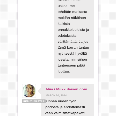
uskoa; me
tehdään matkasta
meidän näköinen
kaikista
ennakkoluuloista ja
odotuksista
välittämättä. Ja jos
tämä kerran tuntuu
nyt itsestä hyvältä
idealta, niin siihen
tunteeseen pitää
luottaa.
Miia / Miikkulaisen.com
MARCH 10, 2014
Onnea uuden työn
REPLY - VASTAA
johdosta ja ehdottomasti
vaan valmismatkapaketti