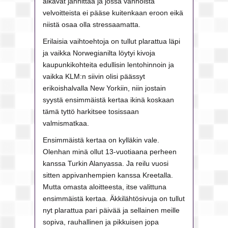
alkavat jännittää ja jossa vanhoista
velvoitteista ei pääse kuitenkaan eroon eikä
niistä osaa olla stressaamatta.
Erilaisia vaihtoehtoja on tullut plarattua läpi
ja vaikka Norwegianilta löytyi kivoja
kaupunkikohteita edullisin lentohinnoin ja
vaikka KLM:n siivin olisi päässyt
erikoishalvalla New Yorkiin, niin jostain
syystä ensimmäistä kertaa ikinä koskaan
tämä tyttö harkitsee tosissaan
valmismatkaa.
Ensimmäistä kertaa on kylläkin vale.
Olenhan minä ollut 13-vuotiaana perheen
kanssa Turkin Alanyassa. Ja reilu vuosi
sitten appivanhempien kanssa Kreetalla.
Mutta omasta aloitteesta, itse valittuna
ensimmäistä kertaa. Äkkilähtösivuja on tullut
nyt plarattua pari päivää ja sellainen meille
sopiva, rauhallinen ja pikkuisen jopa