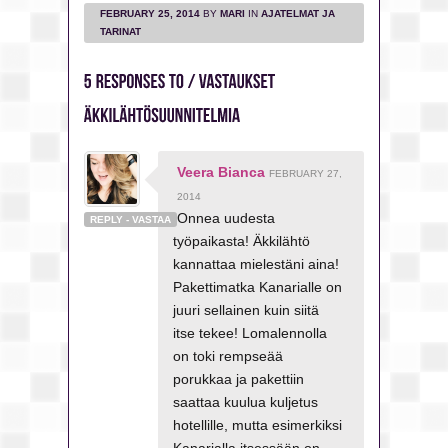
FEBRUARY 25, 2014
BY
MARI
IN
AJATELMAT JA
TARINAT
Veera Bianca
FEBRUARY 27,
2014
Onnea uudesta
REPLY - VASTAA
työpaikasta! Äkkilähtö
kannattaa mielestäni aina!
Pakettimatka Kanarialle on
juuri sellainen kuin siitä
itse tekee! Lomalennolla
on toki rempseää
porukkaa ja pakettiin
saattaa kuulua kuljetus
hotellille, mutta esimerkiksi