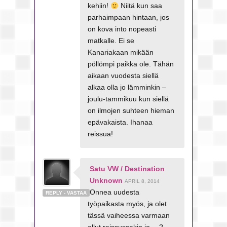
kehiin!
Niitä kun saa
parhaimpaan hintaan, jos
on kova into nopeasti
matkalle. Ei se
Kanariakaan mikään
pöllömpi paikka ole. Tähän
aikaan vuodesta siellä
alkaa olla jo lämminkin –
joulu-tammikuu kun siellä
on ilmojen suhteen hieman
epävakaista. Ihanaa
reissua!
Satu VW / Destination
Unknown
APRIL 8, 2014
Onnea uudesta
REPLY - VASTAA
työpaikasta myös, ja olet
tässä vaiheessa varmaan