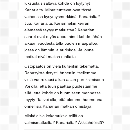
luksusta sisältävä kohde on löytynyt
Kanarialta. Minut tuntevat ovat tässä
vaiheessa kysymysmerkkinä: Kanarialta?
Juu, Kanarialta. Kai sinnekin kerran
elämässä täytyy matkustaa? Kanarian
saaret ovat myös about ainut kohde tähän
aikaan vuodesta tällä puolen maapalloa,
jossa on lämmin ja aurinkoa. Ja jonne
matkat eivät maksa maltaita.
Ostopäätös on vielä kuitenkin tekemättä.
Rahasyistä tietysti. Annettiin itsellemme
vielä vuorokausi aikaa asian pureksimiseen.
Voi olla, että tuuri päättää puolestamme
sillä, että kohde on huomiseen mennessä
myyty. Tai voi olla, että olemme huomenna
onnellisia Kanarian matkan omistajia.
Minkälaisia kokemuksia teillä on
valmismatkoilta? Kanarialta? Äkkilähdöistä?