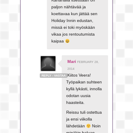
Kanarialla itsessään on
paljon nähtävää ja
koettavaa kun jättää sen
Holiday Innin edustan,
missä ei toki myöskään
vikaa jos rentoutumista
kaipaa
Mari
FEBRUARY 28,
2014
Kiitos Veera!
REPLY - VASTAA
Työpaikan suhteen
kyllä lykästi, innolla
odotan uusia
haasteita.
Reissu tuli ostettua
ja ensi viikolla
lähdetään
Noin
minäkin haluan