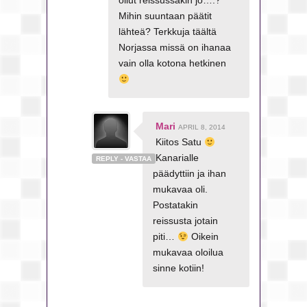
ollut reissussakin jo….?
Mihin suuntaan päätit
lähteä? Terkkuja täältä
Norjassa missä on ihanaa
vain olla kotona hetkinen
Mari
APRIL 8, 2014
Kiitos Satu
Kanarialle
REPLY - VASTAA
päädyttiin ja ihan
mukavaa oli.
Postatakin
reissusta jotain
piti…
Oikein
mukavaa oloilua
sinne kotiin!