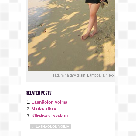
Tätä minä tarvitsisin. Lämpöä ja hiekkaa.
Läsnäolon voima
Matka alkaa
Kiireinen lokakuu
←
LÄSNÄOLON VOIMA