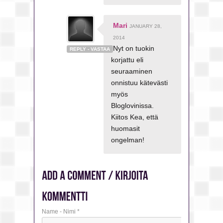
Mari
JANUARY 28,
2014
Nyt on tuokin
REPLY - VASTAA
korjattu eli
seuraaminen
onnistuu kätevästi
myös
Bloglovinissa.
Kiitos Kea, että
huomasit
ongelman!
Name - Nimi
*