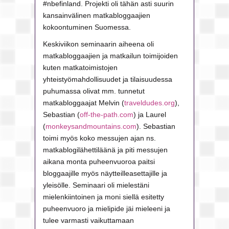
#nbefinland. Projekti oli tähän asti suurin
kansainvälinen matkabloggaajien
kokoontuminen Suomessa.
Keskiviikon seminaarin aiheena oli
matkabloggaajien ja matkailun toimijoiden
kuten matkatoimistojen
yhteistyömahdollisuudet ja tilaisuudessa
puhumassa olivat mm. tunnetut
matkabloggaajat Melvin (
traveldudes.org
),
Sebastian (
off-the-path.com
) ja Laurel
(
monkeysandmountains.com
). Sebastian
toimi myös koko messujen ajan ns.
matkablogilähettiläänä ja piti messujen
aikana monta puheenvuoroa paitsi
bloggaajille myös näytteilleasettajille ja
yleisölle. Seminaari oli mielestäni
mielenkiintoinen ja moni siellä esitetty
puheenvuoro ja mielipide jäi mieleeni ja
tulee varmasti vaikuttamaan