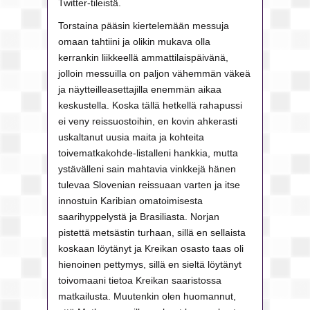
Twitter-tileistä.
Torstaina pääsin kiertelemään messuja
omaan tahtiini ja olikin mukava olla
kerrankin liikkeellä ammattilaispäivänä,
jolloin messuilla on paljon vähemmän väkeä
ja näytteilleasettajilla enemmän aikaa
keskustella. Koska tällä hetkellä rahapussi
ei veny reissuostoihin, en kovin ahkerasti
uskaltanut uusia maita ja kohteita
toivematkakohde-listalleni hankkia, mutta
ystävälleni sain mahtavia vinkkejä hänen
tulevaa Slovenian reissuaan varten ja itse
innostuin Karibian omatoimisesta
saarihyppelystä ja Brasiliasta. Norjan
pistettä metsästin turhaan, sillä en sellaista
koskaan löytänyt ja Kreikan osasto taas oli
hienoinen pettymys, sillä en sieltä löytänyt
toivomaani tietoa Kreikan saaristossa
matkailusta. Muutenkin olen huomannut,