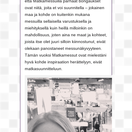
että Matkamessuilla parhaat bongaukset
ovat niitä, joita et voi suunnitella – jokainen
maa ja kohde on kuitenkin mukana
messuilla sellaisella varustuksella ja
miehityksellä kuin heillä milloinkin on
mahdollisuus, joten aina ne maat ja kohteet,
joista itse olet juuri silloin kiinnostunut, eivät
olekaan panostaneet messunäkyvyyteen.
Tämän vuoksi Matkamessut ovat mielestäni
hyvä kohde inspiraation herättelyyn, eivät
matkasuunnitteluun.