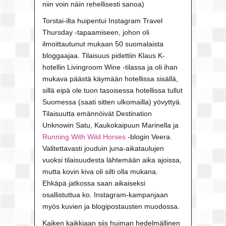
niin voin näin rehellisesti sanoa)
Torstai-ilta huipentui Instagram Travel
Thursday -tapaamiseen, johon oli
ilmoittautunut mukaan 50 suomalaista
bloggaajaa. Tilaisuus pidettiin Klaus K-
hotellin Livingroom Wine -tilassa ja oli ihan
mukava päästä käymään hotellissa sisällä,
sillä eipä ole tuon tasoisessa hotellissa tullut
Suomessa (saati sitten ulkomailla) yövyttyä.
Tilaisuutta emännöivät Destination
Unknowin Satu, Kaukokaipuun Marinella ja
Running With Wild Horses
-blogin Veera.
Valitettavasti jouduin juna-aikataulujen
vuoksi tilaisuudesta lähtemään aika ajoissa,
mutta kovin kiva oli silti olla mukana.
Ehkäpä jatkossa saan aikaiseksi
osallistuttua ko. Instagram-kampanjaan
myös kuvien ja blogipostausten muodossa.
Kaiken kaikkiaan siis huiman hedelmällinen