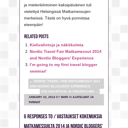
ja mielenkiintoinen kaksipäiväinen tuli
vietettyä Helsingissä Matkamessujen
merkeissä. Tästä on hyvä ponnistaa
eteenpäin!
Kielivalintoja ja näkökulmia
Nordic Travel Fair Matkamessut 2014
and Nordic Bloggers’ Experience
I’m going to my first travel blogger
seminar!
←
NORDIC TRAVEL FAIR MATKAMESSUT 2014
AND NORDIC BLOGGERS’ EXPERIENCE
KIELIVALINTOJA JA NÄKÖKULMIA
→
JANUARY 22, 2014
BY
MARI
IN
AJATELMAT JA
TARINAT