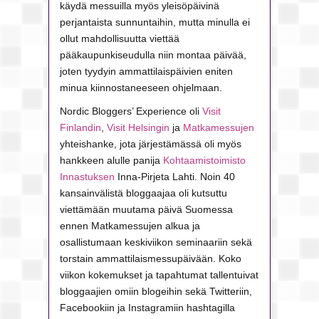
käydä messuilla myös yleisöpäivinä
perjantaista sunnuntaihin, mutta minulla ei
ollut mahdollisuutta viettää
pääkaupunkiseudulla niin montaa päivää,
joten tyydyin ammattilaispäivien eniten
minua kiinnostaneeseen ohjelmaan.
Nordic Bloggers’ Experience oli
Visit
Finlandin
,
Visit Helsingin
ja
Matkamessujen
yhteishanke, jota järjestämässä oli myös
hankkeen alulle panija
Kohtaamistoimisto
Innastuksen
Inna-Pirjeta Lahti. Noin 40
kansainvälistä bloggaajaa oli kutsuttu
viettämään muutama päivä Suomessa
ennen Matkamessujen alkua ja
osallistumaan keskiviikon seminaariin sekä
torstain ammattilaismessupäivään. Koko
viikon kokemukset ja tapahtumat tallentuivat
bloggaajien omiin blogeihin sekä Twitteriin,
Facebookiin ja Instagramiin hashtagilla