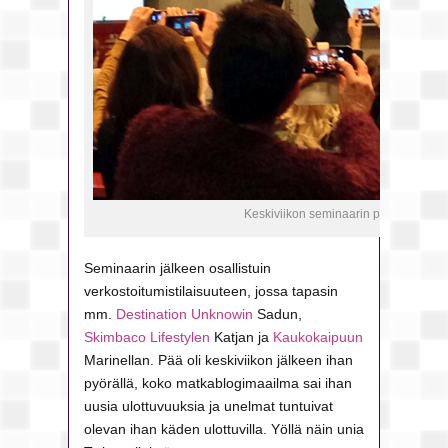
Keskiviikon seminaarin paneelikeskus
Seminaarin jälkeen osallistuin
verkostoitumistilaisuuteen, jossa tapasin
mm.
Destination Unknowin
Sadun,
Skimbaco Lifestylen
Katjan ja
Kaukokaipuun
Marinellan. Pää oli keskiviikon jälkeen ihan
pyörällä, koko matkablogimaailma sai ihan
uusia ulottuvuuksia ja unelmat tuntuivat
olevan ihan käden ulottuvilla. Yöllä näin unia