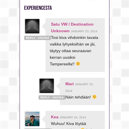
Satu VW / Destination
Unknown
JANUARY 23, 2014
Tosi kiva vihdoinkin tavata
REPLY - VASTAA
vaikka lyhyeksihän se jäi,
täytyy ottaa seuraavan
kerran uusiksi
Tampereella!!
Mari
JANUARY 23,
2014
Näin tehdään!
REPLY - VASTAA
Kea
JANUARY 24, 2014
Wuhuu! Kiva löytää