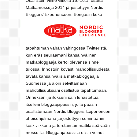
Osallistuin viime viikolla 15.-16.1. osana
Matkamessuja 2014 järjestettyyn Nordic
Bloggers’ Experienceen.
Bongasin koko
tapahtuman vähän vahingossa Twitteristä,
kun eräs seuraamani kansainvälinen
matkabloggaaja kertoi olevansa sinne
tulossa. Innostuin kovasti mahdollisuudesta
tavata kansainvälisiä matkabloggaajia
Suomessa ja aloin selvittämään
mahdollisuuksiani osallistua tapahtumaan.
Onnekseni ja ilokseni sain lunastettua
itselleni bloggaajapassin, jolla pääsin
osallistumaan Nordic Bloggers’ Experiencen
oheisohjelmana järjestettyyn seminaariin
keskiviikkona ja torstain ammattilaispäivään
messuilla. Bloggaajapassilla olisin voinut