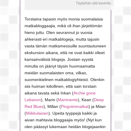
Täytyihän sitä kaverikuva ottaa
Torstaina tapasin myös monia suomalaisia
matkabloggaajia, mikä oli ihan järjettömän
hieno juttu. Olen seurannut jo vuosia
ahkerasti eri matkablogeja, mutta tajusin
vasta tämän matkamessuille suuntautuneen
ekskursion aikana, että ne ovat
kaikki
olleet
kansainvälisiä blogeja. Jostain syystä
minulta on jäänyt täysin huomaamatta
meidän suomalaisten oma, vilkas,
suomenkielinen matkablogiyhteisö. Olenkin
siis huiman kiitollinen, että sain torstain
aikana tavata sekä Inkan (
Archie gone
Lebanon
), Marin (
Marimente
), Kean (
Deep
Red Blues
), Millan (
Pingviinimatkat
) ja Miian
(
Miikkulaisen
). Upeita tyyppejä kaikki ja
aivan mahtavia bloggaajia myös! (Nyt kun
olen päässyt lukemaan heidän blogejaankin