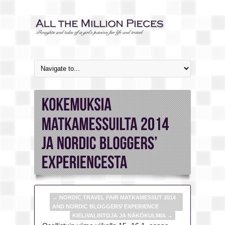
←
NORDIC TRAVEL FAIR MATKAMESSUT 2014
AND NORDIC BLOGGERS’ EXPERIENCE
KIELIVALINTOJA JA NÄKÖKULMIA
→