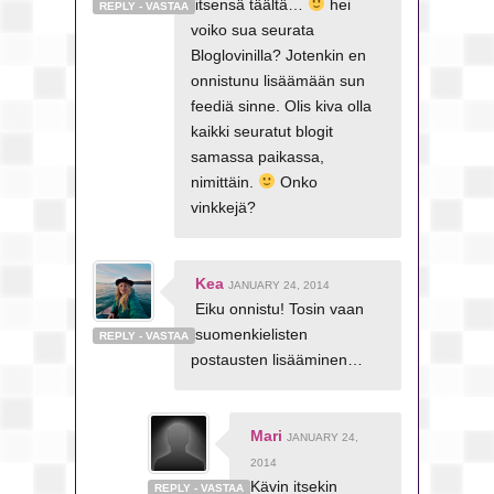
itsensä täältä…
hei
REPLY - VASTAA
voiko sua seurata
Bloglovinilla? Jotenkin en
onnistunu lisäämään sun
feediä sinne. Olis kiva olla
kaikki seuratut blogit
samassa paikassa,
nimittäin.
Onko
vinkkejä?
Kea
JANUARY 24, 2014
Eiku onnistu! Tosin vaan
suomenkielisten
REPLY - VASTAA
postausten lisääminen…
Mari
JANUARY 24,
2014
Kävin itsekin
REPLY - VASTAA