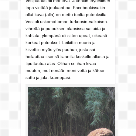
Vesiputous oli mahtava. Jotenkin täydellinen
tapa viettää jouluaattoa. Facebookissakin
ollut kuva (alla) on otettu tuolta putouksilta.
Vesi oli uskomattoman turkoosin-valkoisen-
vihreää ja putouksen alaosissa sai uida ja
kahlata, ylempänä oli sitten upeat, oikeasti
korkeat putoukset. Leikittiin nuoria ja
kiivettiin myös ylös puuhun, josta sai
heilauttaa itsensä liaanilla keskelle allasta ja
tiputtautua alas. Olihan se ihan kivaa
muuten, mut nenään meni vettä ja käteen
sattu ja jalat kramppasi.