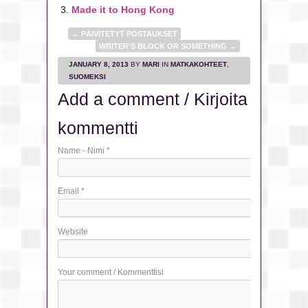
Made it to Hong Kong
←
PÄIVITETYT POSTAUKSET
WRITER’S BLOCK OR SOMETHING
→
JANUARY 8, 2013
BY
MARI
IN
MATKAKOHTEET
,
SUOMEKSI
Add a comment / Kirjoita
kommentti
Name - Nimi
*
Email
*
Website
Your comment / Kommenttisi