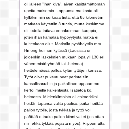
oli jälleen ”ihan kiva”, aivan käsittämättömän
upeita maisemia. Loppuosa matkasta oli
kylläkin niin surkeaa tietä, että 85 kilometrin
matkaan käytettiin 3 tuntia, mutta kuskimme
oli todella taitava ennakoimaan kuoppia,
joten ihan kamalaa hyppyytystä matka ei
kuitenkaan ollut. Matkalla pysähdyttiin mm.
Hmong-heimon kylässä (Laosissa on
joidenkin laskelmien mukaan jopa yli 130 eri
vähemmistöryhmää tai -heimoa)
heittelemässä palloa kylän tyttöjen kanssa.
Tytöt olivat pukeutuneet perinteisiin
kansallisasuihin ja paikallinen oppaamme
kertoi meille kaikenlaista lisätietoa ko.
heimosta. Mielenkiintoista oli esimerkiksi
heidän tapansa valita puoliso: poika heittää
pallon tytölle, josta tykkää ja tyttö voi
päättää ottaako pallon kiinni vai ei (jos ottaa
niin ehkä tykkää pojasta myös). Riippumatta