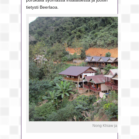
porukalla syömässä intialaisessa ja juotiin
tietysti Beerlaoa.
Nong Khiaw ja meidän bung