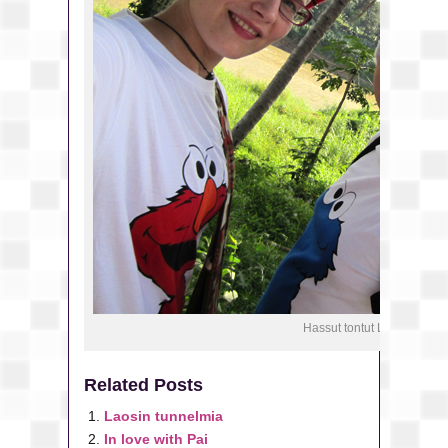
Hassut tontut Luang Prab
Related Posts
Laosin tunnelmia
In love with Pai