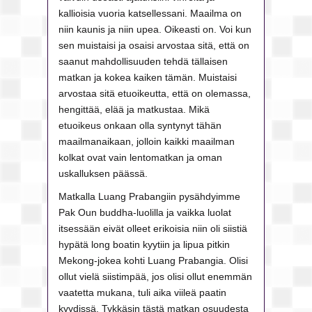
kallioisia vuoria katsellessani. Maailma on
niin kaunis ja niin upea. Oikeasti on. Voi kun
sen muistaisi ja osaisi arvostaa sitä, että on
saanut mahdollisuuden tehdä tällaisen
matkan ja kokea kaiken tämän. Muistaisi
arvostaa sitä etuoikeutta, että on olemassa,
hengittää, elää ja matkustaa. Mikä
etuoikeus onkaan olla syntynyt tähän
maailmanaikaan, jolloin kaikki maailman
kolkat ovat vain lentomatkan ja oman
uskalluksen päässä.
Matkalla Luang Prabangiin pysähdyimme
Pak Oun buddha-luolilla ja vaikka luolat
itsessään eivät olleet erikoisia niin oli siistiä
hypätä long boatin kyytiin ja lipua pitkin
Mekong-jokea kohti Luang Prabangia. Olisi
ollut vielä siistimpää, jos olisi ollut enemmän
vaatetta mukana, tuli aika viileä paatin
kyydissä. Tykkäsin tästä matkan osuudesta