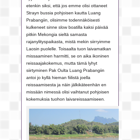
etenkin siksi, että jos emme olisi ottaneet
Strayn bussia pohjoisen kautta Luang
Prabangiin, olisimme todennäköisesti
kulkeneet sinne slow boatilla kaksi päivää
pitkin Mekongia sieltä samasta
rajanylityspaikasta, mistä mekin siirryimme
Laosin puolelle. Toisaalta tuon laivamatkan
missaaminen harmitti, se on aika ikoninen
reissaajakokemus, mutta tämä lyhyt
siirtyminen Pak Oulta Luang Prabangiin
antoi jo kyllä hieman fiilistä joella
reissaamisesta ja näin jälkikäteenhän en
missään nimessä olisi vaihtanut pohjoisen
kokemuksia tuohon laivareissaamiseen.