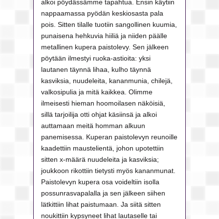
alkoi pöydässämme tapahtua. Ensin käytiin
nappaamassa pyödän keskiosasta pala
pois. Sitten tilalle tuotiin sangollinen kuumia,
punaisena hehkuvia hiiliä ja niiden päälle
metallinen kupera paistolevy. Sen jälkeen
pöytään ilmestyi ruoka-astioita: yksi
lautanen täynnä lihaa, kulho täynnä
kasviksia, nuudeleita, kananmunia, chilejä,
valkosipulia ja mitä kaikkea. Olimme
ilmeisesti hieman hoomoilasen näköisiä,
sillä tarjoilija otti ohjat käsiinsä ja alkoi
auttamaan meitä homman alkuun
panemisessa. Kuperan paistolevyn reunoille
kaadettiin maustelientä, johon upotettiin
sitten x-määrä nuudeleita ja kasviksia;
joukkoon rikottiin tietysti myös kananmunat.
Paistolevyn kupera osa voideltiin isolla
possunrasvapalalla ja sen jälkeen siihen
lätkittiin lihat paistumaan. Ja siitä sitten
noukittiin kypsyneet lihat lautaselle tai