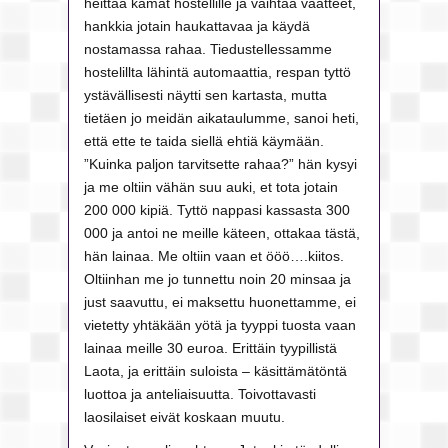
heittää kamat hostellille ja vaihtaa vaatteet,
hankkia jotain haukattavaa ja käydä
nostamassa rahaa. Tiedustellessamme
hostelillta lähintä automaattia, respan tyttö
ystävällisesti näytti sen kartasta, mutta
tietäen jo meidän aikataulumme, sanoi heti,
että ette te taida siellä ehtiä käymään.
”Kuinka paljon tarvitsette rahaa?” hän kysyi
ja me oltiin vähän suu auki, et tota jotain
200 000 kipiä. Tyttö nappasi kassasta 300
000 ja antoi ne meille käteen, ottakaa tästä,
hän lainaa. Me oltiin vaan et ööö….kiitos.
Oltiinhan me jo tunnettu noin 20 minsaa ja
just saavuttu, ei maksettu huonettamme, ei
vietetty yhtäkään yötä ja tyyppi tuosta vaan
lainaa meille 30 euroa. Erittäin tyypillistä
Laota, ja erittäin suloista – käsittämätöntä
luottoa ja anteliaisuutta. Toivottavasti
laosilaiset eivät koskaan muutu.