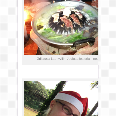
Grillausta Lao-tyyliin. Jouluaattoateria – not bad I say 🙂