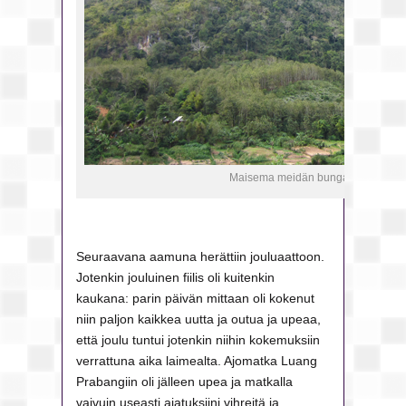
Maisema meidän bungalowin partsi
Seuraavana aamuna herättiin jouluaattoon.
Jotenkin jouluinen fiilis oli kuitenkin
kaukana: parin päivän mittaan oli kokenut
niin paljon kaikkea uutta ja outua ja upeaa,
että joulu tuntui jotenkin niihin kokemuksiin
verrattuna aika laimealta. Ajomatka Luang
Prabangiin oli jälleen upea ja matkalla
vaivuin useasti ajatuksiini vihreitä ja