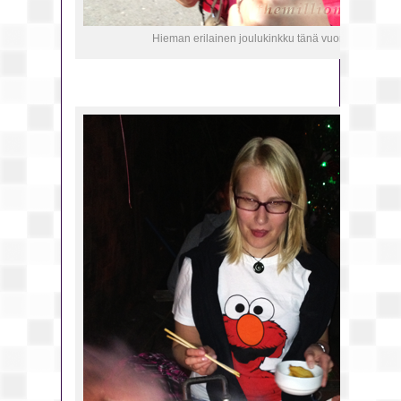
Hieman erilainen joulukinkku tänä vuonna 😉