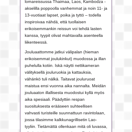
lomareissussa Thaimaa, Laos, Kambodza -
akselilla poppoolla vanhemmat ja noin 11- ja
13-vuotiaat lapset, poika ja tyttö – todella
inspiroivaa nähdä, että tuollaisen
erikoisemmankin reissun voi tehdä lasten
kanssa, tyypit olivat mahtavalla asenteella
liikenteessä.
Jouluaattomme jatkui välipalan (hieman
erikoisemmat joulukinkut) muodossa ja illan
puhelulla kotiin. Iskä näytti nettikameran
välityksellä jouluruokia ja kattauksia,
vähänkö tuli nälkä. Taitavat jouluruoat
maistua ensi vuonna aika nannalta. Meidän
jouluaaton illallisesta muodostui kyllä myös
aika spesiaali. Päädyttiin respan
suosituksesta erääseen suhteellisen
vahvasti turisteille suunnattuun ravintolaan,
jossa tilasimme kalkkunagrillisetin Lao-
tyyliin. Tietämättä ollenkaan mitä oli luvassa,