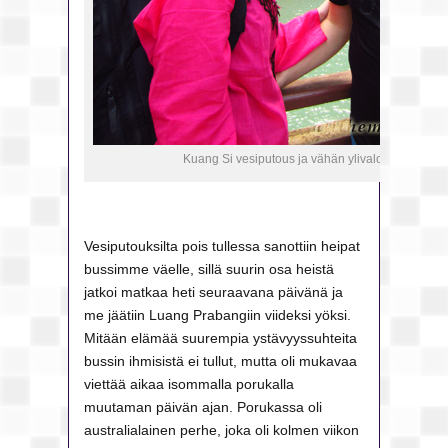
Kuang Si vesiputous ja vähän ylivalottunut kuva
Vesiputouksilta pois tullessa sanottiin heipat
bussimme väelle, sillä suurin osa heistä
jatkoi matkaa heti seuraavana päivänä ja
me jäätiin Luang Prabangiin viideksi yöksi.
Mitään elämää suurempia ystävyyssuhteita
bussin ihmisistä ei tullut, mutta oli mukavaa
viettää aikaa isommalla porukalla
muutaman päivän ajan. Porukassa oli
australialainen perhe, joka oli kolmen viikon