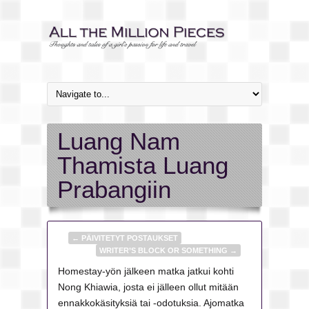
Luang Nam
Thamista Luang
Prabangiin
←
PÄIVITETYT POSTAUKSET
WRITER’S BLOCK OR SOMETHING
→
Homestay-yön jälkeen matka jatkui kohti
Nong Khiawia, josta ei jälleen ollut mitään
ennakkokäsityksiä tai -odotuksia. Ajomatka