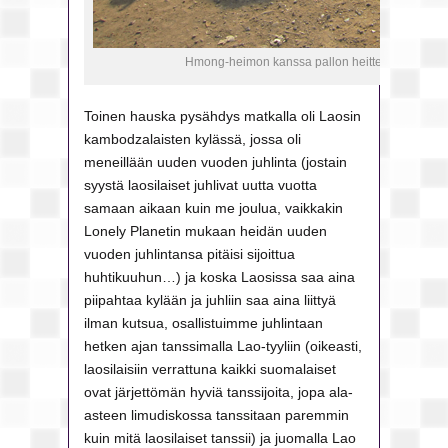
Hmong-heimon kanssa pallon heittelyä – jouko
Toinen hauska pysähdys matkalla oli Laosin
kambodzalaisten kylässä, jossa oli
meneillään uuden vuoden juhlinta (jostain
syystä laosilaiset juhlivat uutta vuotta
samaan aikaan kuin me joulua, vaikkakin
Lonely Planetin mukaan heidän uuden
vuoden juhlintansa pitäisi sijoittua
huhtikuuhun…) ja koska Laosissa saa aina
piipahtaa kylään ja juhliin saa aina liittyä
ilman kutsua, osallistuimme juhlintaan
hetken ajan tanssimalla Lao-tyyliin (oikeasti,
laosilaisiin verrattuna kaikki suomalaiset
ovat järjettömän hyviä tanssijoita, jopa ala-
asteen limudiskossa tanssitaan paremmin
kuin mitä laosilaiset tanssii) ja juomalla Lao