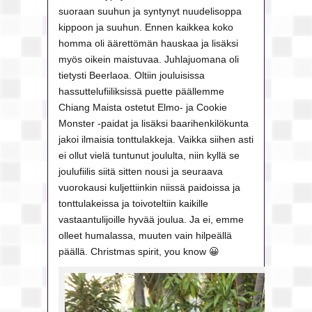
suoraan suuhun ja syntynyt nuudelisoppa
kippoon ja suuhun. Ennen kaikkea koko
homma oli äärettömän hauskaa ja lisäksi
myös oikein maistuvaa. Juhlajuomana oli
tietysti Beerlaoa. Oltiin jouluisissa
hassuttelufiiliksissä puette päällemme
Chiang Maista ostetut Elmo- ja Cookie
Monster -paidat ja lisäksi baarihenkilökunta
jakoi ilmaisia tonttulakkeja. Vaikka siihen asti
ei ollut vielä tuntunut joululta, niin kyllä se
joulufiilis siitä sitten nousi ja seuraava
vuorokausi kuljettiinkin niissä paidoissa ja
tonttulakeissa ja toivoteltiin kaikille
vastaantulijoille hyvää joulua. Ja ei, emme
olleet humalassa, muuten vain hilpeällä
päällä. Christmas spirit, you know 😀