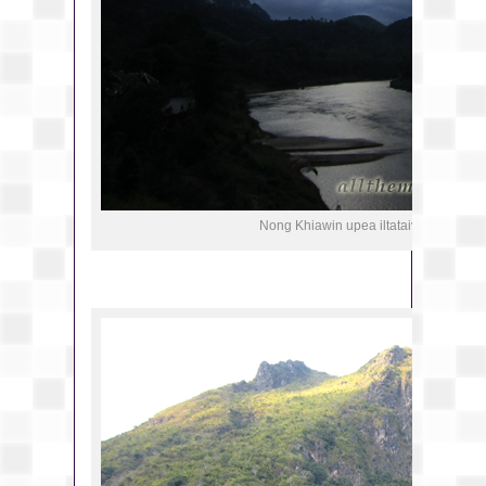
Nong Khiawin upea iltataivas