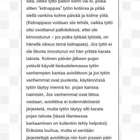
siitä, ottiko tyttö pallon kiinni vai ei, poika
sitten ”kidnappaa” tytön kotiinsa ja pitää
siellä vankina kolme päivää ja kolme yötä.
(Kidnappaus voidaan siis tehdä, vaikka tyttö
olisi osoittanut palloleikissä, ettei ole
kiinnostunut – jos poika tykkää tytöstä, on
hänellä oikeus tämä kidnapata). Jos tyttö ei
ole liitosta innostunut voi hän yrittää karata
talosta. Kolmen päivän jälkeen pojan
ystävät käyvät tiedustelemassa tytön
vanhempien kantaa avioliittoon ja jos tytön
vanhemmat ovat puolesta, käytännössä
tytön täytyy mennä ko. pojan kanssa
naimisiin. Jos vanhemmat ovat liittoa
vastaan, avioliittoa ei todennäköisesti
järjestetä, mutta tytön täytyy silti karata
pojan talosta (tässä tilanteessa
karkaaminen on kuitenkin tehty helpoksi).
Erikoista touhua, mutta ei sentään
järjestettyjä avioliittoja niin kuin jossain päin