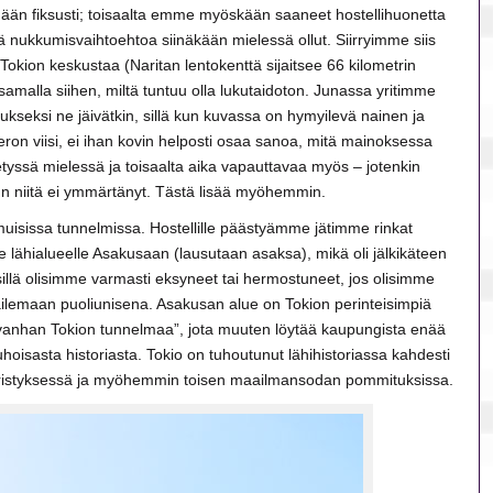
tymään fiksusti; toisaalta emme myöskään saaneet hostellihuonetta
pä nukkumisvaihtoehtoa siinäkään mielessä ollut. Siirryimme siis
Tokion keskustaa (Naritan lentokenttä sijaitsee 66 kilometrin
samalla siihen, miltä tuntuu olla lukutaidoton. Junassa yritimme
tukseksi ne jäivätkin, sillä kun kuvassa on hymyilevä nainen ja
eron viisi, ei ihan kovin helposti osaa sanoa, mitä mainoksessa
etyssä mielessä ja toisaalta aika vapauttavaa myös – jotenkin
un niitä ei ymmärtänyt. Tästä lisää myöhemmin.
muisissa tunnelmissa. Hostellille päästyämme jätimme rinkat
e lähialueelle Asakusaan (lausutaan asaksa), mikä oli jälkikäteen
 sillä olisimme varmasti eksyneet tai hermostuneet, jos olisimme
ilemaan puoliunisena. Asakusan alue on Tokion perinteisimpiä
 “vanhan Tokion tunnelmaa”, jota muuten löytää kaupungista enää
oisasta historiasta. Tokio on tuhoutunut lähihistoriassa kahdesti
istyksessä ja myöhemmin toisen maailmansodan pommituksissa.