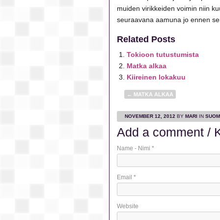
muiden virikkeiden voimin niin kuud
seuraavana aamuna jo ennen sei
Related Posts
Tokioon tutustumista
Matka alkaa
Kiireinen lokakuu
←
MATKA ALKAA
NOVEMBER 12, 2012
BY
MARI
IN
SUOM
Add a comment / K
Name - Nimi
*
Email
*
Website