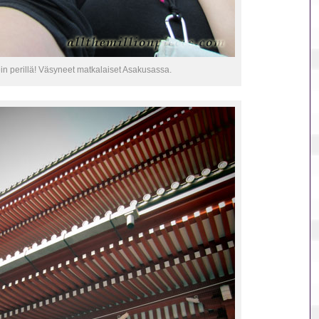
in perillä! Väsyneet matkalaiset Asakusassa.