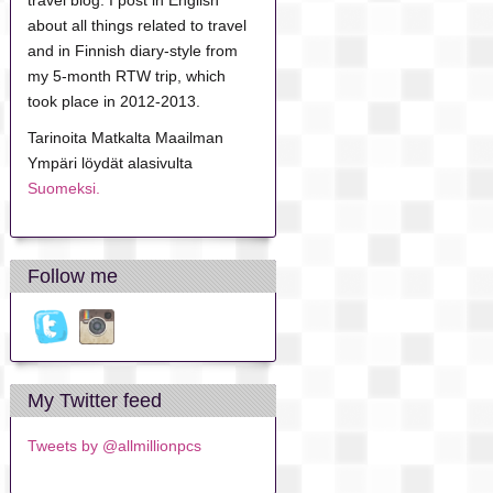
travel blog. I post in English
about all things related to travel
and in Finnish diary-style from
my 5-month RTW trip, which
took place in 2012-2013.
Tarinoita Matkalta Maailman
Ympäri löydät alasivulta
Suomeksi.
Follow me
My Twitter feed
Tweets by @allmillionpcs