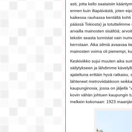
asti, jotta kello saataisiin kään
ennen kuin iltapäivästä, joten ei
kaikessa rauhassa kentältä kohti 
päässä Tokiosta) ja totuttelimme 
arvailla mainosten sisältöä; arvoi
tekstin seasta tunnistat vain num
kerrotaan. Aika silmiä avaavaa ti
mainosten voima oli pienempi, k
Keskiviikko sujui muuten aika su
säilytykseen ja lähdimme kävelyll
ajateltuna erittäin hyvä ratkaisu,
lähteneet metroviidakkoon seikka
kaupunginosia, jossa on jäljellä
kovin vähän johtuen kaupungin tuh
melkein kokonaan: 1923 maanjär