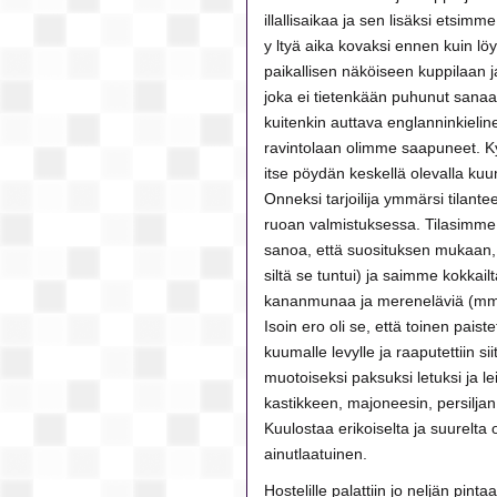
illallisaikaa ja sen lisäksi etsimm
y ltyä aika kovaksi ennen kuin 
paikallisen näköiseen kuppilaan 
joka ei tietenkään puhunut sana
kuitenkin auttava englanninkielin
ravintolaan olimme saapuneet. Kys
itse pöydän keskellä olevalla kuu
Onneksi tarjoilija ymmärsi tilante
ruoan valmistuksessa. Tilasimme 
sanoa, että suosituksen mukaan, k
siltä se tuntui) ja saimme kokkai
kananmunaa ja mereneläviä (mm. a
Isoin ero oli se, että toinen paist
kuumalle levylle ja raaputettiin si
muotoiseksi paksuksi letuksi ja le
kastikkeen, majoneesin, persiljan
Kuulostaa erikoiselta ja suurelta
ainutlaatuinen.
Hostelille palattiin jo neljän pintaa