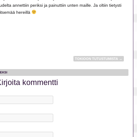
elta annettiin periksi ja painuttiin unten maille. Ja oltiin tietysti
tsemää hereillä
TOKIOON TUTUSTUMISTA
→
EKSI
irjoita kommentti