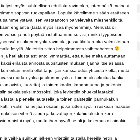
e tietysti myös suhteellisen edullista ravintolaa, joten nälkä meinasi
löysimme sopivan ruokapaikan. Lopulta kävelimme sisään erääseen
ja saimme ystävällisen vastaanoton palvelevalta mieshenkilöltä,
akaan englantia (tästä myös lisää myöhemmin). Menusta oli
en versio ja heti pöytään istuttuamme selvisi, minkä tyyppiseen
eessä oli okonomiyaki-ravintola, jossa tilattu ruoka valmistetaan
malla levyllä. Aloitettiin sitten helpoimmasta vaihtoehdosta
en ja heti alusta asti antoi ymmärtää, että tulee meitä auttamaan
kaksi erilaista annosta suositusten mukaan (jännä itse asiassa
un eihän meillä ollut tarjoilijan kanssa edes yhteistä kieltä, mutta
ltavaksi modan-yakia ja okonomiyakia. Toinen oli sekoitus kaalia,
njovista, tuoretta) ja toinen kaalia, kananmunaa ja pekonia.
ettiin sekalaiseksi mössöksi, joka levitettiin ohueksi laataksi
itä lastalla pienelle lautasella ja toinen paistettiin pannukakun
ikattiin valmiina neljään osaan, jotka sitten syötiin ruskean makean
 näköisen vihreä silpun ja kuivattujen kalahiutaleiden kera.
 osin maistui myös, mutta ihan hyvää se oli ja kokemus oli ainakin
n ja vaikka suihkun jälkeen yritettiin taistella hereillä netin ja