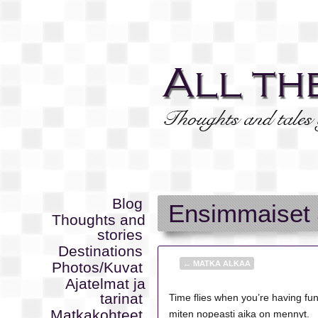
Blog
Ensimmaiset 
Thoughts and
stories
Destinations
Photos/Kuvat
←
MATKA ALKAA
Ajatelmat ja
tarinat
Time flies when you’re having fu
Matkakohteet
miten nopeasti aika on mennyt.