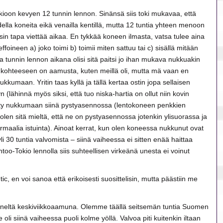
oon kevyen 12 tunnin lennon. Sinänsä siis toki mukavaa, että
hdella koneita eikä venailla kentillä, mutta 12 tuntia yhteen menoon
sin tapa viettää aikaa. En tykkää koneen ilmasta, vatsa tulee aina
ffoineen a) joko toimi b) toimii miten sattuu tai c) sisällä mitään
 tunnin lennon aikana olisi sitä paitsi jo ihan mukava nukkuakin
 kohteeseen on aamusta, kuten meillä oli, mutta mä vaan en
kkumaan. Yritin taas kyllä ja tällä kertaa ostin jopa sellaisen
 (lähinnä myös siksi, että tuo niska-hartia on ollut niin kovin
sty nukkumaan siinä pystyasennossa (lentokoneen penkkien
 olen sitä mieltä, että ne on pystyasennossa jotenkin ylisuorassa ja
ormaalia istuinta). Ainoat kerrat, kun olen koneessa nukkunut ovat
yli 30 tuntia valvomista – siinä vaiheessa ei sitten enää haittaa
ontoo-Tokio lennolla siis suhteellisen virkeänä unesta ei voinut
tic, en voi sanoa että erikoisesti suosittelisin, mutta päästiin me
eltä keskiviikkoaamuna. Olemme täällä seitsemän tuntia Suomen
 oli siinä vaiheessa puoli kolme yöllä. Valvoa piti kuitenkin iltaan