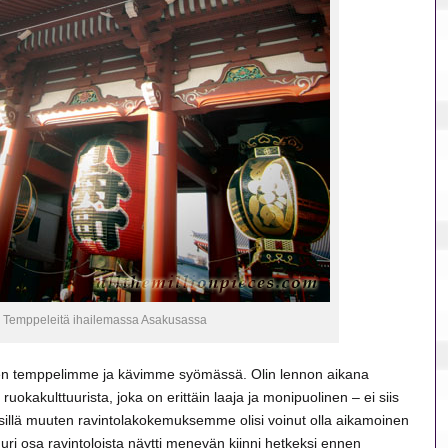
Temppeleitä ihailemassa Asakusassa
 temppelimme ja kävimme syömässä. Olin lennon aikana
ruokakulttuurista, joka on erittäin laaja ja monipuolinen – ei siis
 sillä muuten ravintolakokemuksemme olisi voinut olla aikamoinen
uuri osa ravintoloista näytti menevän kiinni hetkeksi ennen