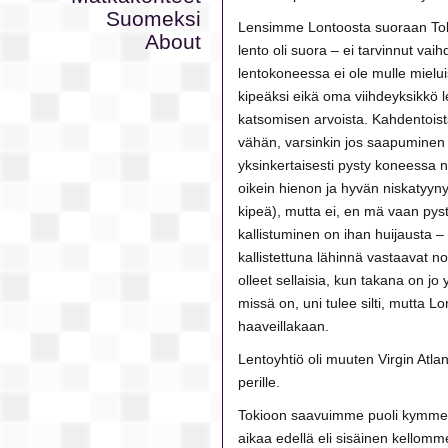
Suomeksi
Lensimme Lontoosta suoraan Toki
About
lento oli suora – ei tarvinnut vai
lentokoneessa ei ole mulle mielui
kipeäksi eikä oma viihdeyksikkö le
katsomisen arvoista. Kahdentoista
vähän, varsinkin jos saapuminen
yksinkertaisesti pysty koneessa nu
oikein hienon ja hyvän niskatyynyn
kipeä), mutta ei, en mä vaan py
kallistuminen on ihan huijausta –
kallistettuna lähinnä vastaavat n
olleet sellaisia, kun takana on jo 
missä on, uni tulee silti, mutta L
haaveillakaan.
Lentoyhtiö oli muuten Virgin Atlan
perille.
Tokioon saavuimme puoli kymmen
aikaa edellä eli sisäinen kellomme