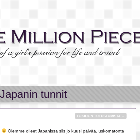
Japanin tunnit
TOKIOON TUTUSTUMISTA
→
n
Olemme olleet Japanissa siis jo kuusi päivää, uskomatonta