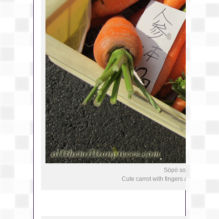
Söpö sormiporkkana
Cute carrot with fingers at Takayam