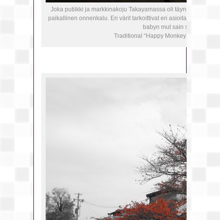
Joka putiikki ja markkinakoju Takayamassa oli täynnä erikokoi
paikallinen onnenkalu. Eri värit tarkoittivat eri asioita, mä olisi
babyn mut sain sitten oltua o
Traditional “Happy Monkey Baby” dolls 