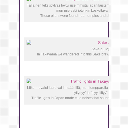
Tällainen tekstipylväs löytyi useimmista japanilaistemppeleistä tai
mun mielestä jotenkin koskettava lausahdus.
These pilars were found near temples and shrines in all 
Sake-pulloja Takayam
In Takayama we wandered into this Sake brewery for some 
Liikennevalot lauloivat lintuäänillä, mun lemppareita olivat “kukku
tyttydyy” ja “tityy titityy”.
Traffic lights in Japan made cute noises that sounded like bird