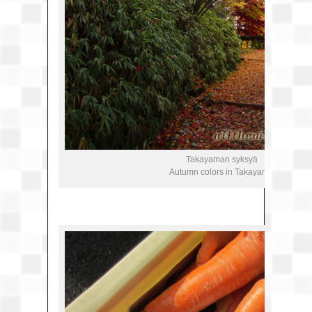
Takayaman syksyä
Autumn colors in Takayama