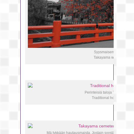
Syysmaisemaa Takayam
Takayama with autumn c
Perinteisiä taloja Takayaman p
Traditional houses in Ta
Mä tykkään hautausmaista. Jostain syystä mä vaan ty