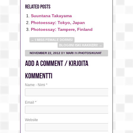
Suuntana Takayama
Photoessay: Tokyo, Japan
Photoessay: Tampere, Finland
←
I MISS FEMALE DORMS!
BLOGIINI ISKI HAKKERI!
→
NOVEMBER 22, 2012
BY
MARI
IN
PHOTOS/KUVAT
Name - Nimi
*
Email
*
Website